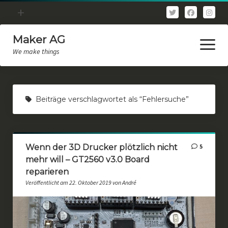
Menü
+
öffnen
Maker AG
Allgemein
Menü
öffnen
We make things
3D Druck
3D Scan
_makerHOME
LoRaWAN
Beiträge verschlagwortet als “Fehlersuche”
_überUNS
Physik
_forum
Programmierung
Wenn der 3D Drucker plötzlich nicht
5
_kontakt
mehr will – GT2560 v3.0 Board
_datenschutzerklärung+
reparieren
_impressum
Veröffentlicht am 22. Oktober 2019 von André