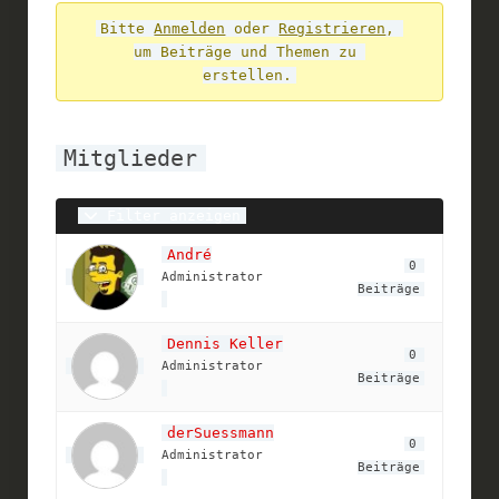
- 
Bitte 
Anmelden
 oder 
Registrieren
, 
um Beiträge und Themen zu 
Du 
erstellen.
bist 
hier:
Mitglieder
Filter anzeigen
André
0 
Administrator
Beiträge
Dennis Keller
0 
Administrator
Beiträge
derSuessmann
0 
Administrator
Beiträge