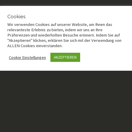
Cookies
Wir verwenden Cookies auf unserer Website, um Ihnen das
relevanteste Erlebnis zu bieten, indem wir uns an Ihre
Präferenzen und wiederholten Besuche erinnern. Indem Sie auf
"Akzeptieren" klicken, erklären Sie sich mit der Verwendung von
ALLEN Cookies einverstanden.
Cookie Einstellungen
AKZEPTIEREN
HIER FINDEST DU UNS
Adresse
Richard-Wagner-Straße 45
63069 Offenbach