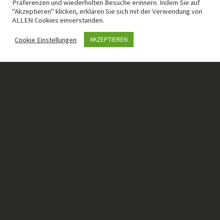
Präferenzen und wiederholten Besuche erinnern. Indem Sie auf
"Akzeptieren" klicken, erklären Sie sich mit der Verwendung von
ALLEN Cookies einverstanden.
Cookie Einstellungen
AKZEPTIEREN
HIER FINDEST DU UNS
Adresse
Richard-Wagner-Straße 45
63069 Offenbach
FEEDS
RSS