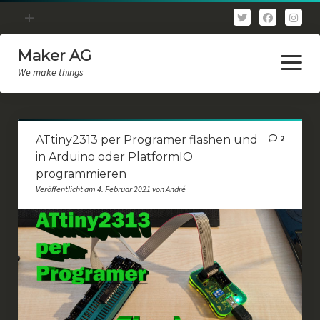
Menü
+
öffnen
Maker AG
Allgemein
Menü
öffnen
We make things
3D Druck
3D Scan
_makerHOME
LoRaWAN
ATtiny2313 per Programer flashen und
2
_überUNS
in Arduino oder PlatformIO
Physik
programmieren
_forum
Programmierung
Veröffentlicht am 4. Februar 2021 von André
_kontakt
_datenschutzerklärung+
_impressum