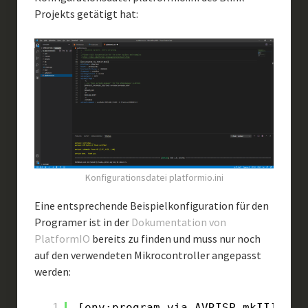
Projekts getätigt hat:
Konfigurationsdatei platformio.ini
Eine entsprechende Beispielkonfiguration für den
Programer ist in der
Dokumentation von
PlatformIO
bereits zu finden und muss nur noch
auf den verwendeten Mikrocontroller angepasst
werden:
1
[env:program_via_AVRISP_mkII]