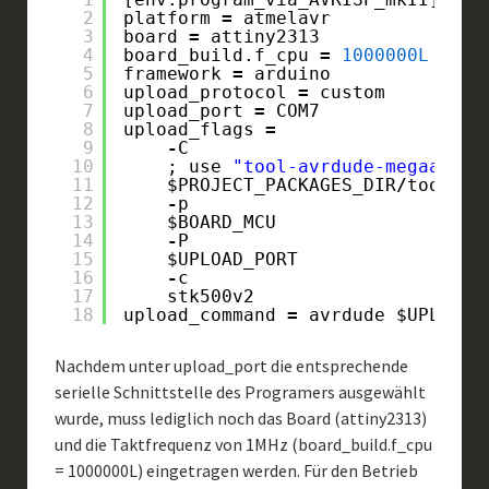
2
platform 
=
atmelavr
3
board 
=
attiny2313
4
board_build.f_cpu 
=
1000000L
5
framework 
=
arduino
6
upload_protocol 
=
custom
7
upload_port 
=
COM7
8
upload_flags 
=
9
-
C
10
; use 
"tool-avrdude-megaavr"
11
$PROJECT_PACKAGES_DIR
/
tool
-
av
12
-
p
13
$BOARD_MCU
14
-
P
15
$UPLOAD_PORT
16
-
c
17
stk500v2
18
upload_command 
=
avrdude $UPLOAD_
Nachdem unter upload_port die entsprechende
serielle Schnittstelle des Programers ausgewählt
wurde, muss lediglich noch das Board (attiny2313)
und die Taktfrequenz von 1MHz (board_build.f_cpu
= 1000000L) eingetragen werden. Für den Betrieb